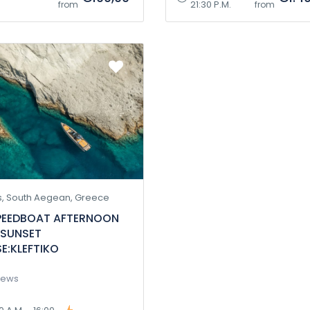
21:30 P.M.
from
from
s, South Aegean, Greece
SPEEDBOAT AFTERNOON
 SUNSET
E:KLEFTIKO
iews