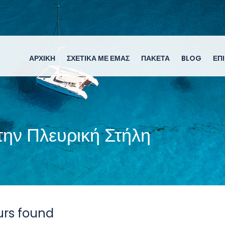
ΑΡΧΙΚΉ
ΣΧΕΤΙΚΆ ΜΕ ΕΜΆΣ
ΠΑΚΈΤΑ
BLOG
ΕΠ
την Πλευρική Στήλη
urs found