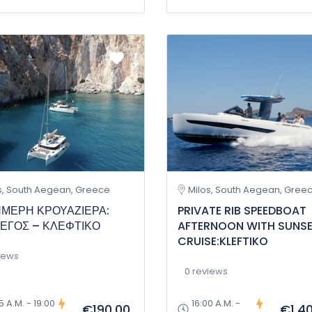
s, South Aegean, Greece
Milos, South Aegean, Gree
ΜΕΡΗ ΚΡΟΥΑΖΙΕΡΑ:
PRIVATE RIB SPEEDBOAT
ΕΓΟΣ – ΚΛΕΦΤΙΚΟ
AFTERNOON WITH SUNS
CRUISE:KLEFTIKO
iews
0 reviews
5 A.M. - 19:00
16:00 A.M. -
€190,00
€1.4