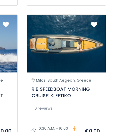
ce
Milos, South Aegean, Greece
RIB SPEEDBOAT MORNING
ET
CRUISE: KLEFTIKO
0 reviews
10:30 A.M. - 16:00
00,00
€0,00