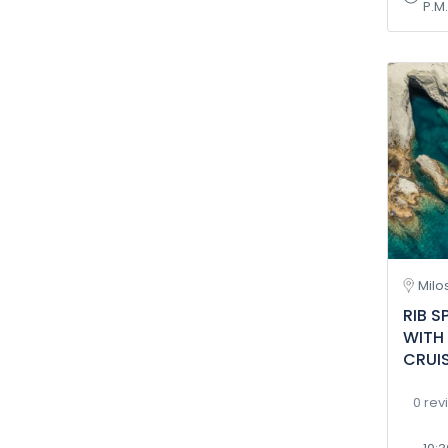
P.M.
Milo
RIB 
WITH
CRUIS
0 rev