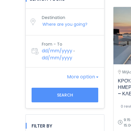
Destination
From - To
dd/mm/yyyy
-
dd/mm/yyyy
Μήλο
More option
ΚΡΟΥ
ΗΜΕΡ
– ΚΛ
SEARCH
0 rev
9:15
15:0
FILTER BY