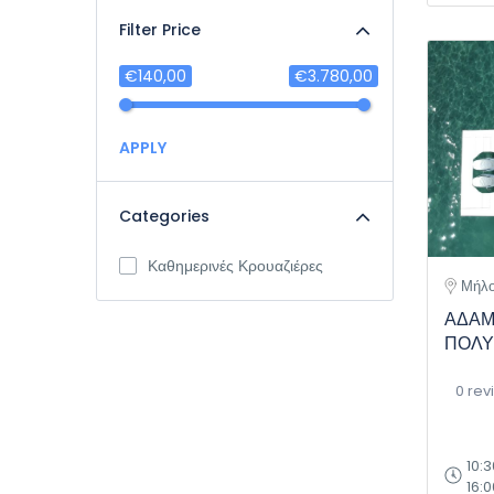
Filter Price
€140,00
€3.780,00
APPLY
Categories
Καθημερινές Κρουαζιέρες
Μήλο
ΑΔΑΜ
ΠΟΛΥ
0 rev
10:3
16:0